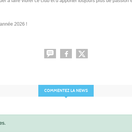
r à faire vibrer ce club et d’apporter toujours plus de passion e
 année 2026 !
COMMENTEZ LA NEWS
es.