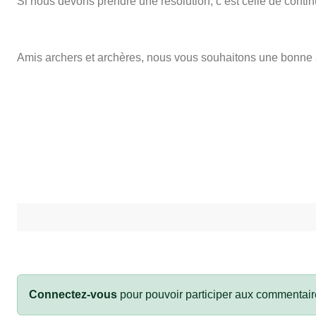
Si nous devons prendre une résolution, c’est celle de continue
Amis archers et archères, nous vous souhaitons une bonne
Connectez-vous
pour pouvoir participer aux commentair