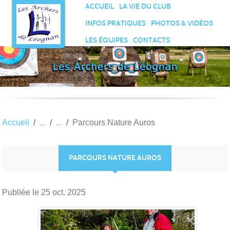
Panneau de gestion des cookies
ACCUEIL
LA VIE DU CLUB
INFOS PRATIQUES
PHOTOS & VIDÉOS
LES ÉQUIPES
CONTACTS
Accueil
Parcours Nature Auros
PARCOURS NATURE AUROS
Publiée le
25 oct. 2025