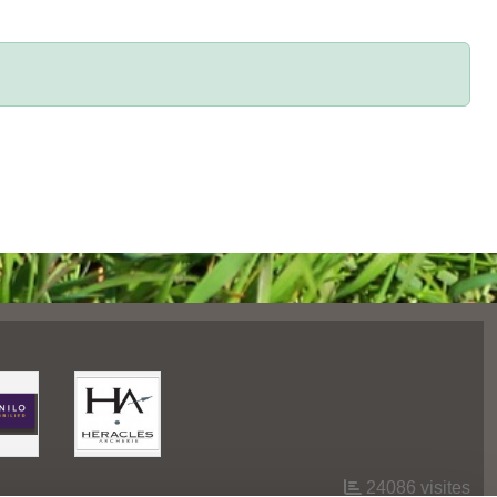
24086
visites