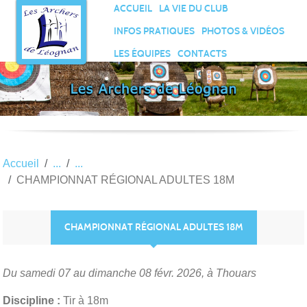
Panneau de gestion des cookies
ACCUEIL
LA VIE DU CLUB
INFOS PRATIQUES
PHOTOS & VIDÉOS
LES ÉQUIPES
CONTACTS
Accueil
CHAMPIONNAT RÉGIONAL ADULTES 18M
CHAMPIONNAT RÉGIONAL ADULTES 18M
Du samedi 07 au dimanche 08 févr. 2026, à Thouars
Discipline :
Tir à 18m