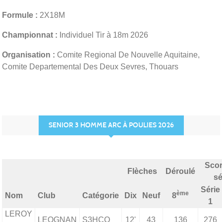
Formule :
2X18M
Championnat :
Individuel Tir à 18m 2026
Organisation :
Comite Regional De Nouvelle Aquitaine,
Comite Departemental Des Deux Sevres, Thouars
SENIOR 3 HOMME ARC À POULIES 2026
Scor
Flèches
Déroulé
sé
Série
ème
Nom
Club
Catégorie
Dix
Neuf
8
1
LEROY
LEOGNAN
S3HCO
12'
43
136
276