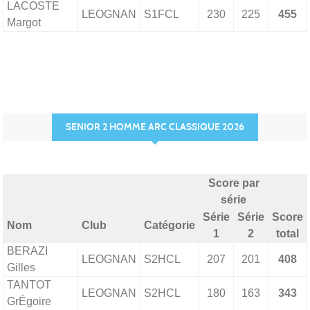
LACOSTE
LEOGNAN
S1FCL
230
225
455
Margot
SENIOR 2 HOMME ARC CLASSIQUE 2026
Score par
série
Série
Série
Score
Nom
Club
Catégorie
1
2
total
BERAZI
LEOGNAN
S2HCL
207
201
408
Gilles
TANTOT
LEOGNAN
S2HCL
180
163
343
GrÉgoire