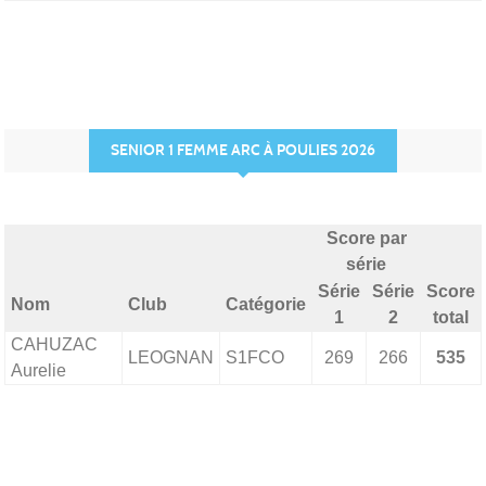
SENIOR 1 FEMME ARC À POULIES 2026
Score par
série
Série
Série
Score
Nom
Club
Catégorie
1
2
total
CAHUZAC
LEOGNAN
S1FCO
269
266
535
Aurelie