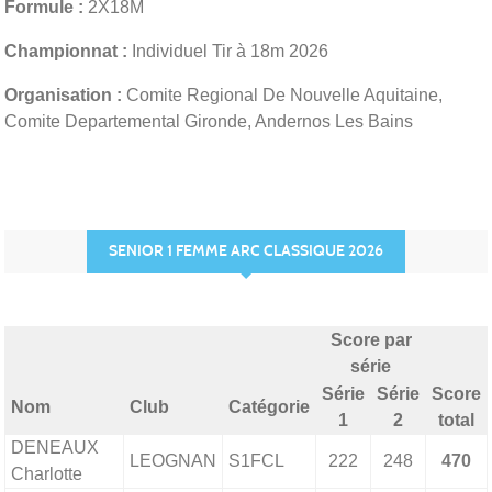
Formule :
2X18M
Championnat :
Individuel Tir à 18m 2026
Organisation :
Comite Regional De Nouvelle Aquitaine,
Comite Departemental Gironde, Andernos Les Bains
SENIOR 1 FEMME ARC CLASSIQUE 2026
Score par
série
Série
Série
Score
Nom
Club
Catégorie
1
2
total
DENEAUX
LEOGNAN
S1FCL
222
248
470
Charlotte